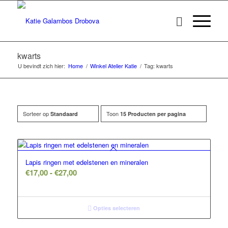
kwarts
U bevindt zich hier:
Home
/
Winkel Atelier Katie
/
Tag: kwarts
Sorteer op
Toon
Standaard
15 Producten per pagina
Lapis ringen met edelstenen en mineralen
Prijsklasse:
€
17,00
-
€
27,00
€17,00
tot
€27,00
Opties selecteren