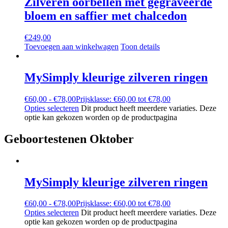
Zilveren oorbellen met gegraveerde
bloem en saffier met chalcedon
€
249,00
Toevoegen aan winkelwagen
Toon details
MySimply kleurige zilveren ringen
€
60,00
-
€
78,00
Prijsklasse: €60,00 tot €78,00
Opties selecteren
Dit product heeft meerdere variaties. Deze
optie kan gekozen worden op de productpagina
Geboortestenen Oktober
MySimply kleurige zilveren ringen
€
60,00
-
€
78,00
Prijsklasse: €60,00 tot €78,00
Opties selecteren
Dit product heeft meerdere variaties. Deze
optie kan gekozen worden op de productpagina