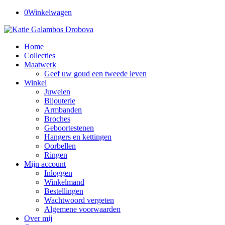
0
Winkelwagen
Home
Collecties
Maatwerk
Geef uw goud een tweede leven
Winkel
Juwelen
Bijouterie
Armbanden
Broches
Geboortestenen
Hangers en kettingen
Oorbellen
Ringen
Mijn account
Inloggen
Winkelmand
Bestellingen
Wachtwoord vergeten
Algemene voorwaarden
Over mij