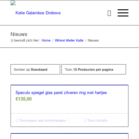
Nieuws
U bevindt zich hier:
Home
/
Winkel Atelier Katie
/
Nieuws
Sorteer op
Toon
Standaard
15 Producten per pagina
Speculo spiegel glas parel zilveren ring met hartjes
€
135,00
Toevoegen aan winkelwagen
Toon details