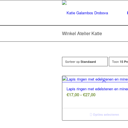
Winkel Atelier Katie
Sorteer op
Toon
Standaard
15 Pr
Lapis ringen met edelstenen en mine
Prijsklasse:
€
17,00
-
€
27,00
€17,00
tot
€27,00
Opties selecteren