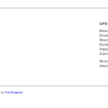
OPE
Maand
Dinsd
Woens
Donde
Vrijd
Zater
Woens
afspr
e by
Fred Burggraaf