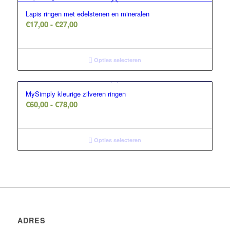
Lapis ringen met edelstenen en mineralen
Prijsklasse:
€
17,00
-
€
27,00
€17,00
tot
€27,00
Opties selecteren
MySimply kleurige zilveren ringen
Prijsklasse:
€
60,00
-
€
78,00
€60,00
tot
€78,00
Opties selecteren
ADRES