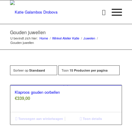
Gouden juwellen
U bevindt zich hier:
Home
/
Winkel Atelier Katie
/
Juwelen
/
Gouden juwellen
Sorteer op
Toon
Standaard
15 Producten per pagina
Klaproos gouden oorbellen
€
339,00
Toevoegen aan winkelwagen
Toon details