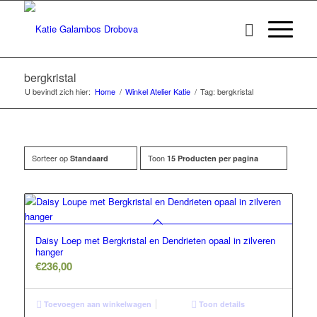
bergkristal
U bevindt zich hier:
Home
/
Winkel Atelier Katie
/
Tag: bergkristal
Sorteer op
Toon
Standaard
15 Producten per pagina
Daisy Loep met Bergkristal en Dendrieten opaal in zilveren
hanger
€
236,00
Toevoegen aan winkelwagen
Toon details