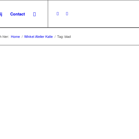
ij
Contact
h hier:
Home
/
Winkel Atelier Katie
/
Tag: blad