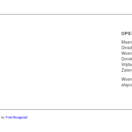
OPE
Maand
Dinsd
Woens
Donde
Vrijd
Zater
Woens
afspr
e by
Fred Burggraaf