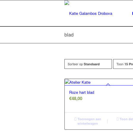
blad
Sorteer op
Toon
Standaard
15 Pr
Roze hart blad
€
48,00
Toevoegen aan
Toon det
winkelwagen