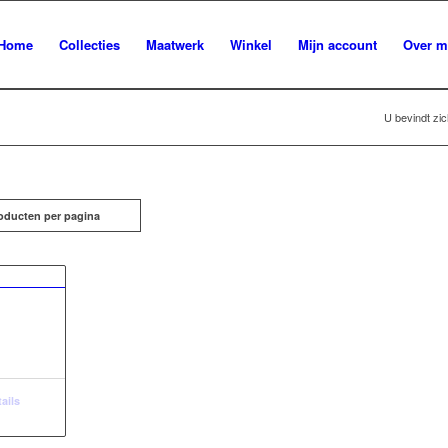
Home
Collecties
Maatwerk
Winkel
Mijn account
Over m
U bevindt zic
oducten per pagina
ails