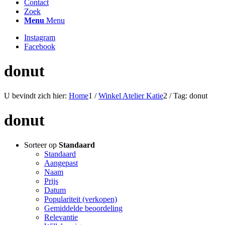
Contact
Zoek
Menu
Menu
Instagram
Facebook
donut
U bevindt zich hier:
Home
1
/
Winkel Atelier Katie
2
/
Tag: donut
donut
Sorteer op
Standaard
Standaard
Aangepast
Naam
Prijs
Datum
Populariteit (verkopen)
Gemiddelde beoordeling
Relevantie