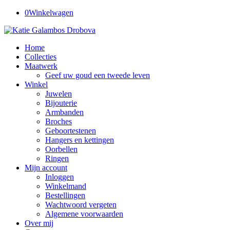
0
Winkelwagen
Home
Collecties
Maatwerk
Geef uw goud een tweede leven
Winkel
Juwelen
Bijouterie
Armbanden
Broches
Geboortestenen
Hangers en kettingen
Oorbellen
Ringen
Mijn account
Inloggen
Winkelmand
Bestellingen
Wachtwoord vergeten
Algemene voorwaarden
Over mij