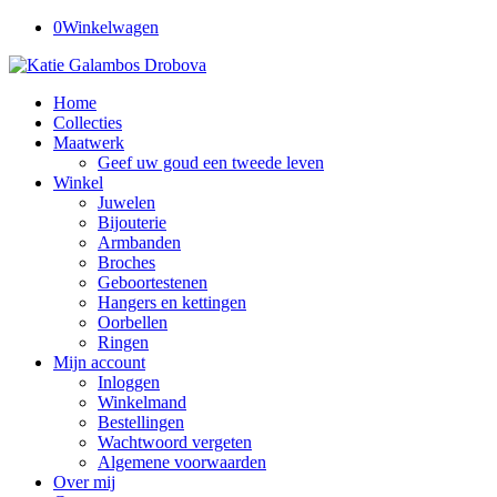
0
Winkelwagen
Home
Collecties
Maatwerk
Geef uw goud een tweede leven
Winkel
Juwelen
Bijouterie
Armbanden
Broches
Geboortestenen
Hangers en kettingen
Oorbellen
Ringen
Mijn account
Inloggen
Winkelmand
Bestellingen
Wachtwoord vergeten
Algemene voorwaarden
Over mij