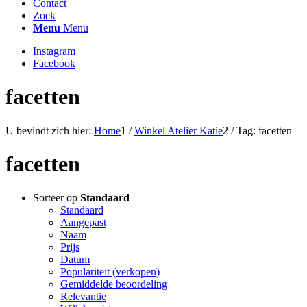
Contact
Zoek
Menu
Menu
Instagram
Facebook
facetten
U bevindt zich hier:
Home
1
/
Winkel Atelier Katie
2
/
Tag: facetten
facetten
Sorteer op
Standaard
Standaard
Aangepast
Naam
Prijs
Datum
Populariteit (verkopen)
Gemiddelde beoordeling
Relevantie