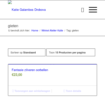
gieten
U bevindt zich hier:
Home
/
Winkel Atelier Katie
/
Tag: gieten
Sorteer op
Toon
Standaard
15 Producten per pagina
Fantasie zilveren oorbellen
€
23,00
Toevoegen aan winkelwagen
Toon details