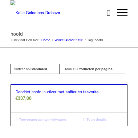
hoofd
U bevindt zich hier:
Home
/
Winkel Atelier Katie
/
Tag: hoofd
Sorteer op
Toon
Standaard
15 Producten per pagina
Dendriet hoofd in zilver met saffier en tsavorite
€
337,00
Toevoegen aan winkelwagen
Toon details