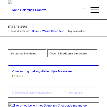
maansteen
U bevindt zich hier:
Home
/
Winkel Atelier Katie
/
Tag: maansteen
Sorteer op
Toon
Standaard
15 Producten per pagina
Zilveren ring met mystieke grijze Maansteen
€
195,00
Toevoegen aan winkelwagen
Toon details