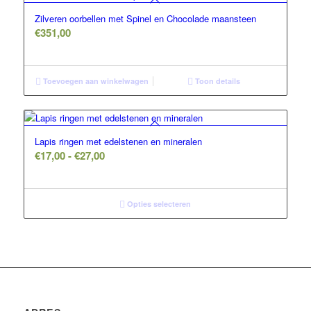
Zilveren oorbellen met Spinel en Chocolade maansteen
€
351,00
Toevoegen aan winkelwagen
Toon details
Lapis ringen met edelstenen en mineralen
Prijsklasse:
€
17,00
-
€
27,00
€17,00
tot
€27,00
Opties selecteren