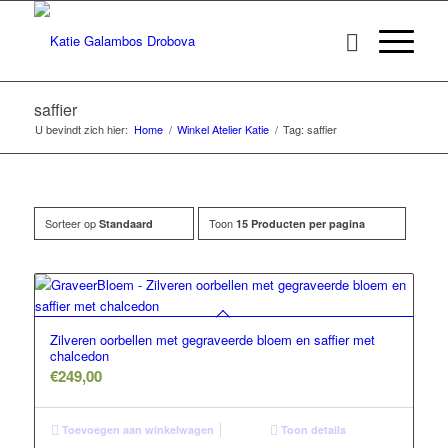
saffier
U bevindt zich hier:
Home
/
Winkel Atelier Katie
/
Tag: saffier
Sorteer op
Toon
Standaard
15 Producten per pagina
Zilveren oorbellen met gegraveerde bloem en saffier met
chalcedon
€
249,00
Toevoegen aan winkelwagen
Toon details