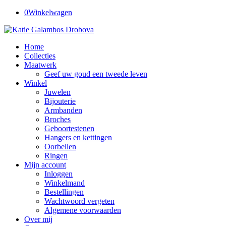
0
Winkelwagen
Home
Collecties
Maatwerk
Geef uw goud een tweede leven
Winkel
Juwelen
Bijouterie
Armbanden
Broches
Geboortestenen
Hangers en kettingen
Oorbellen
Ringen
Mijn account
Inloggen
Winkelmand
Bestellingen
Wachtwoord vergeten
Algemene voorwaarden
Over mij