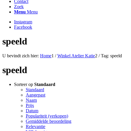
Contact
Zoek
Menu
Menu
Instagram
Facebook
speeld
U bevindt zich hier:
Home
1
/
Winkel Atelier Katie
2
/
Tag: speeld
speeld
Sorteer op
Standaard
Standaard
Aangepast
Naam
Prijs
Datum
Populariteit (verkopen)
Gemiddelde beoordeling
Relevantie