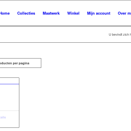
Home
Collecties
Maatwerk
Winkel
Mijn account
Over m
U bevindt zich h
oducten per pagina
ails