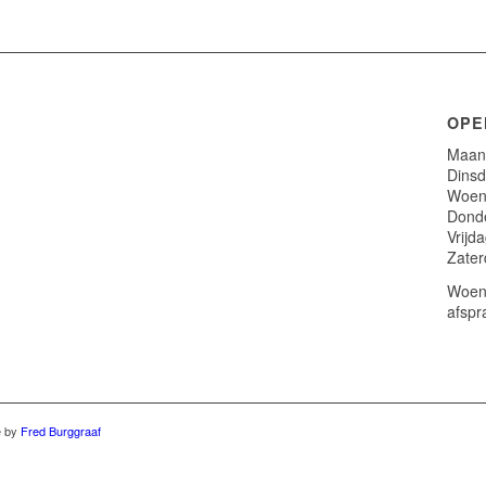
OPE
Maand
Dinsd
Woens
Donde
Vrijd
Zater
Woens
afspr
e by
Fred Burggraaf