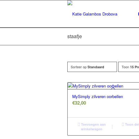
staafje
Sorteer op
Toon
Standaard
15 Pr
MySimply zilveren oorbellen
€
32,00
Toevoegen aan
Toon det
winkelwagen