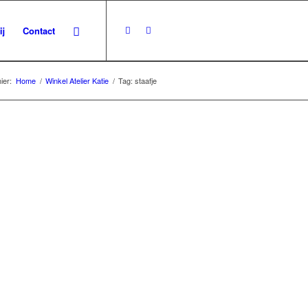
ij
Contact
ier:
Home
/
Winkel Atelier Katie
/
Tag: staafje