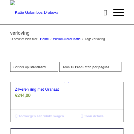
verloving
U bevindt zich hier:
Home
/
Winkel Atelier Katie
/
Tag: verloving
Sorteer op
Toon
Standaard
15 Producten per pagina
Zilveren ring met Granaat
€
244,00
Toevoegen aan winkelwagen
Toon details