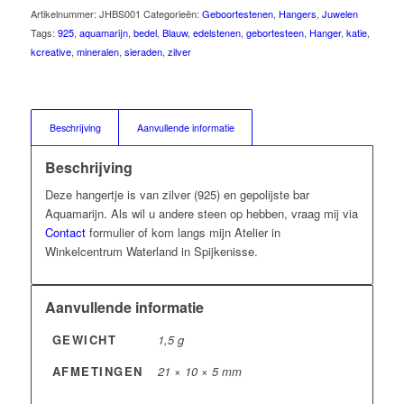
Artikelnummer:
JHBS001
Categorieën:
Geboortestenen
,
Hangers
,
Juwelen
Tags:
925
,
aquamarijn
,
bedel
,
Blauw
,
edelstenen
,
gebortesteen
,
Hanger
,
katie
,
kcreative
,
mineralen
,
sieraden
,
zilver
Beschrijving
Aanvullende informatie
Beschrijving
Deze hangertje is van zilver (925) en gepolijste bar
Aquamarijn. Als wil u andere steen op hebben, vraag mij via
Contact
formulier of kom langs mijn Atelier in
Winkelcentrum Waterland in Spijkenisse.
Aanvullende informatie
GEWICHT
1,5 g
AFMETINGEN
21 × 10 × 5 mm