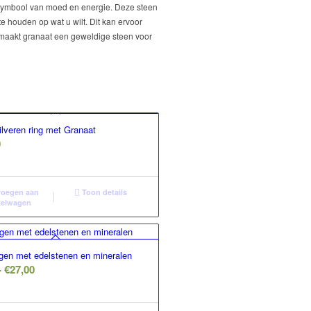
en symbool van moed en energie. Deze steen
e houden op wat u wilt. Dit kan ervoor
it maakt granaat een geweldige steen voor
lveren ring met Granaat
0
oegen aan
Toon details
kelwagen
ngen met edelstenen en mineralen
Prijsklasse:
-
€
27,00
€17,00
tot