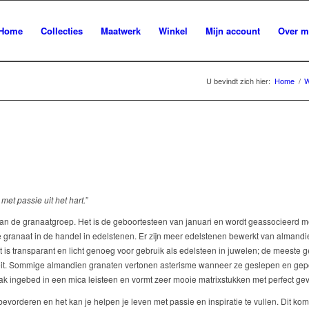
Home
Collecties
Maatwerk
Winkel
Mijn account
Over m
U bevindt zich hier:
Home
/
W
 met passie uit het hart.”
n de granaatgroep. Het is de geboortesteen van januari en wordt geassocieerd me
 granaat in de handel in edelstenen. Er zijn meer edelstenen bewerkt van almandi
is transparant en licht genoeg voor gebruik als edelsteen in juwelen; de meeste 
teit. Sommige almandien granaten vertonen asterisme wanneer ze geslepen en gepol
aak ingebed in een mica leisteen en vormt zeer mooie matrixstukken met perfect ge
evorderen en het kan je helpen je leven met passie en inspiratie te vullen. Dit komt