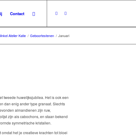
ij
Contact
inkel Atelier Katie
/
Geboortestenen
/
Januari
t tweede huwelijksjubilea. Het is ook een
en dan enig ander type granaat. Slechts
gevonden almandienen zijn ruw,
ijst zijn als cabochons, en staan bekend
vormde symmetrische kristallen.
 omdat het je creatieve krachten tot bloei