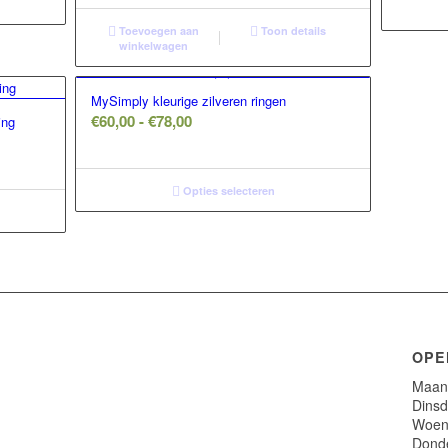
Toevoegen aan
Toon details
winkelwagen
MySimply kleurige zilveren ringen
Prijsklasse:
€
60,00
-
€
78,00
ing
€60,00
tot
€78,00
Opties selecteren
OPE
Maand
Dinsd
Woens
Donde