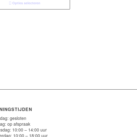
€27,00
Opties selecteren
NINGSTIJDEN
ag: gesloten
ag: op afspraak
dag: 10:00 – 14:00 uur
rdag: 10:00 – 18:00 uur