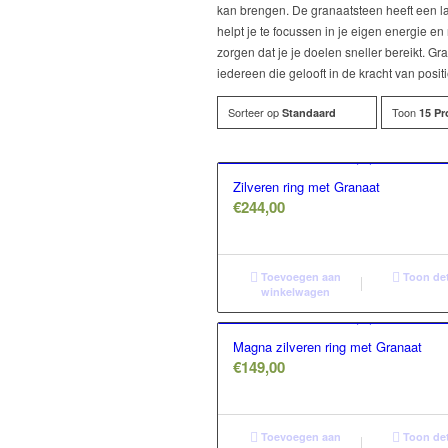
kan brengen. De granaatsteen heeft een la
helpt je te focussen in je eigen energie e
zorgen dat je je doelen sneller bereikt. G
iedereen die gelooft in de kracht van posit
Sorteer op
Toon
Standaard
15 Pr
Zilveren ring met Granaat
€
244,00
Toevoegen aan
Toon det
winkelwagen
Magna zilveren ring met Granaat
€
149,00
Toevoegen aan
Toon det