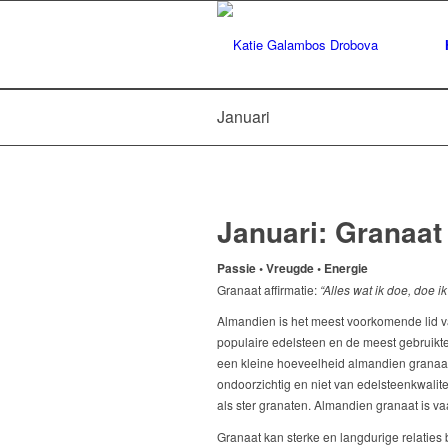
Januari
Januari: Granaat
Passie • Vreugde • Energie
Granaat affirmatie:
“Alles wat ik doe, doe ik
Almandien is het meest voorkomende lid va
populaire edelsteen en de meest gebruikte
een kleine hoeveelheid almandien granaat 
ondoorzichtig en niet van edelsteenkwali
als ster granaten. Almandien granaat is v
Granaat kan sterke en langdurige relaties b