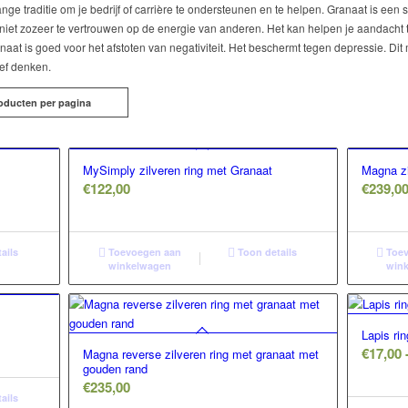
nge traditie om je bedrijf of carrière te ondersteunen en te helpen. Granaat is e
n niet zozeer te vertrouwen op de energie van anderen. Het kan helpen je aandacht t
ranaat is goed voor het afstoten van negativiteit. Het beschermt tegen depressie. D
ief denken.
oducten per pagina
MySimply zilveren ring met Granaat
Magna zi
€
122,00
€
239,0
ails
Toevoegen aan
Toon details
Toev
winkelwagen
win
Lapis ri
€
17,00
Magna reverse zilveren ring met granaat met
gouden rand
€
235,00
ails