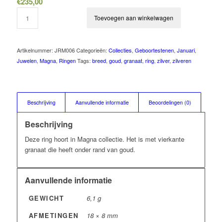
€
235,00
Toevoegen aan winkelwagen
Artikelnummer:
JRM006
Categorieën:
Collecties
,
Geboortestenen
,
Januari
,
Juwelen
,
Magna
,
Ringen
Tags:
breed
,
goud
,
granaat
,
ring
,
zilver
,
zilveren
Beschrijving
Aanvullende informatie
Beoordelingen (0)
Beschrijving
Deze ring hoort in Magna collectie. Het is met vierkante
granaat die heeft onder rand van goud.
Aanvullende informatie
GEWICHT
6,1 g
AFMETINGEN
18 × 8 mm