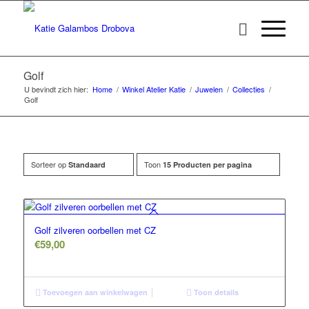
Golf
U bevindt zich hier:
Home
/
Winkel Atelier Katie
/
Juwelen
/
Collecties
/
Golf
Sorteer op
Toon
Standaard
15 Producten per pagina
Golf zilveren oorbellen met CZ
€
59,00
Toevoegen aan winkelwagen
Toon details