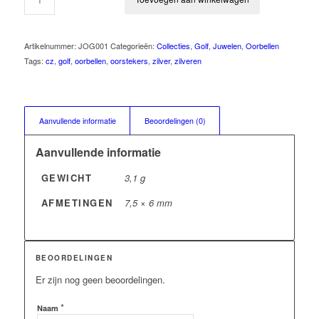
Artikelnummer:
JOG001
Categorieën:
Collecties
,
Golf
,
Juwelen
,
Oorbellen
Tags:
cz
,
golf
,
oorbellen
,
oorstekers
,
zilver
,
zilveren
Aanvullende informatie
Beoordelingen (0)
Aanvullende informatie
GEWICHT
3,1 g
AFMETINGEN
7,5 × 6 mm
BEOORDELINGEN
Er zijn nog geen beoordelingen.
*
Naam