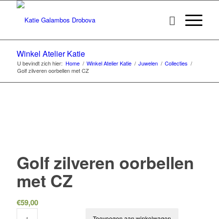
Winkel Atelier Katie
U bevindt zich hier:
Home
/
Winkel Atelier Katie
/
Juwelen
/
Collecties
/
Golf zilveren oorbellen met CZ
Golf zilveren oorbellen
met CZ
€
59,00
Toevoegen aan winkelwagen