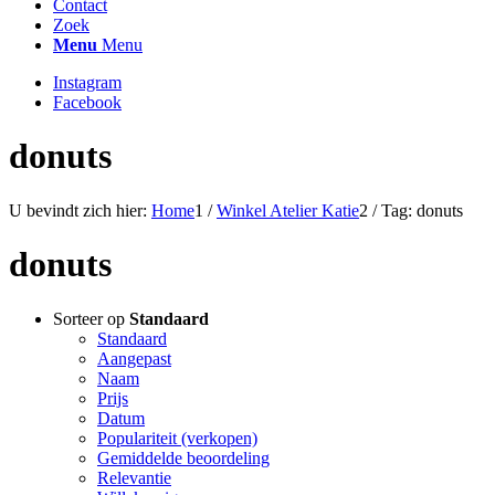
Contact
Zoek
Menu
Menu
Instagram
Facebook
donuts
U bevindt zich hier:
Home
1
/
Winkel Atelier Katie
2
/
Tag: donuts
donuts
Sorteer op
Standaard
Standaard
Aangepast
Naam
Prijs
Datum
Populariteit (verkopen)
Gemiddelde beoordeling
Relevantie