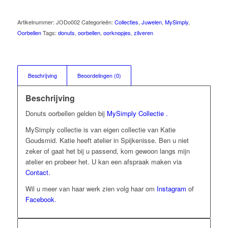
Artikelnummer:
JODo002
Categorieën:
Collecties
,
Juwelen
,
MySimply
,
Oorbellen
Tags:
donuts
,
oorbellen
,
oorknopjes
,
zilveren
Beschrijving
Beoordelingen (0)
Beschrijving
Donuts oorbellen gelden bij
MySimply Collectie .
MySimply collectie is van eigen collectie van Katie
Goudsmid. Katie heeft atelier in Spijkenisse. Ben u niet
zeker of gaat het bij u passend, kom gewoon langs mijn
atelier en probeer het. U kan een afspraak maken via
Contact.
Wil u meer van haar werk zien volg haar om
Instagram
of
Facebook
.