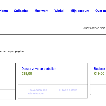
Home
Collecties
Maatwerk
Winkel
Mijn account
Over m
U bevindt zich hier:
oducten per pagina
Donuts zilveren oorbellen
Bubbels 
€
19,00
€
19,00
Toevoegen aan
Toon details
winkelwagen