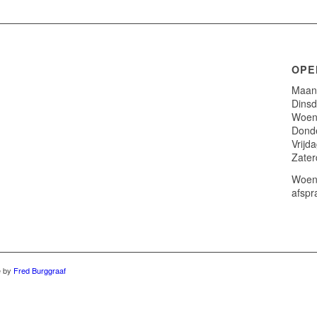
OPE
Maand
Dinsd
Woens
Donde
Vrijd
Zater
Woens
afspr
e by
Fred Burggraaf