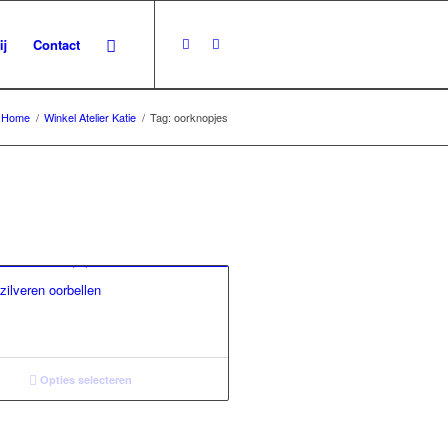
ij
Contact
Home
/
Winkel Atelier Katie
/
Tag: oorknopjes
zilveren oorbellen
Opties selecteren