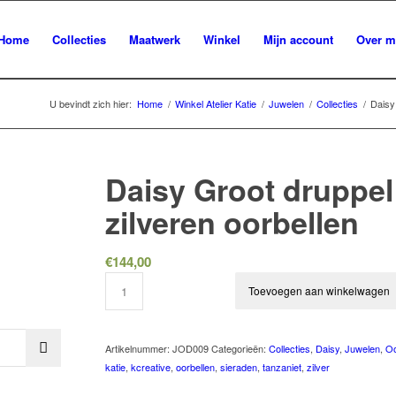
Home
Collecties
Maatwerk
Winkel
Mijn account
Over m
U bevindt zich hier:
Home
/
Winkel Atelier Katie
/
Juwelen
/
Collecties
/
Daisy
Daisy Groot druppel
zilveren oorbellen
€
144,00
Toevoegen aan winkelwagen
Artikelnummer:
JOD009
Categorieën:
Collecties
,
Daisy
,
Juwelen
,
Oo
katie
,
kcreative
,
oorbellen
,
sieraden
,
tanzaniet
,
zilver