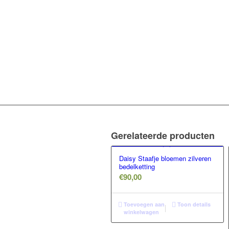
Gerelateerde producten
Daisy Staafje bloemen zilveren
bedelketting
€
90,00
Toevoegen aan
Toon details
winkelwagen