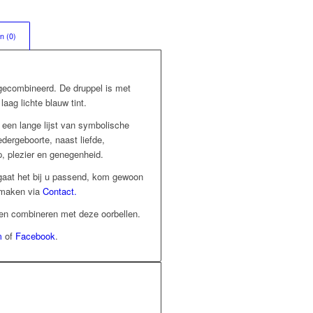
n (0)
 gecombineerd. De druppel is met
aag lichte blauw tint.
een lange lijst van symbolische
ergeboorte, naast liefde,
, plezier en genegenheid.
f gaat het bij u passend, kom gewoon
k maken via
Contact.
en combineren met deze oorbellen.
m
of
Facebook
.