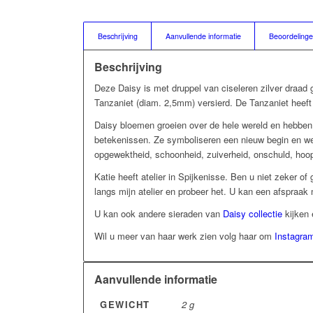
Beschrijving
Aanvullende informatie
Beoordelinge
Beschrijving
Deze Daisy is met druppel van ciseleren zilver draad
Tanzaniet (diam. 2,5mm) versierd. De Tanzaniet heeft l
Daisy bloemen groeien over de hele wereld en hebben 
betekenissen. Ze symboliseren een nieuw begin en wed
opgewektheid, schoonheid, zuiverheid, onschuld, hoop
Katie heeft atelier in Spijkenisse. Ben u niet zeker o
langs mijn atelier en probeer het. U kan een afspraa
U kan ook andere sieraden van
Daisy collectie
kijken 
Wil u meer van haar werk zien volg haar om
Instagra
Aanvullende informatie
GEWICHT
2 g