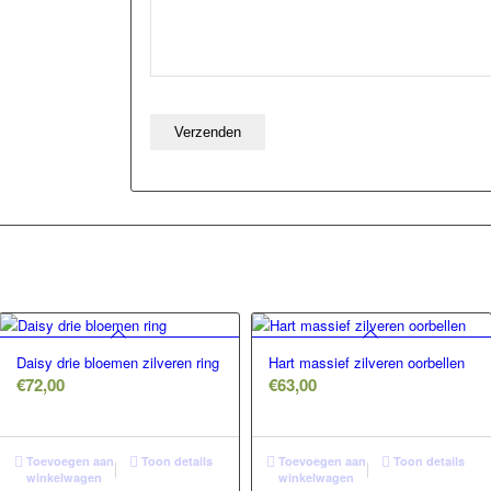
Daisy drie bloemen zilveren ring
Hart massief zilveren oorbellen
€
72,00
€
63,00
Toevoegen aan
Toon details
Toevoegen aan
Toon details
winkelwagen
winkelwagen