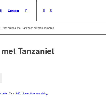
ij
Contact
 Groot druppel met Tanzaniet zilveren oorbellen
 met Tanzaniet
rbellen
Tags:
925
,
bloem
,
bloemen
,
daisy
,