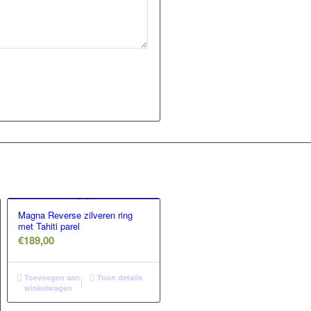
Magna Reverse zilveren ring
met Tahiti parel
€
189,00
Toevoegen aan
Toon details
winkelwagen