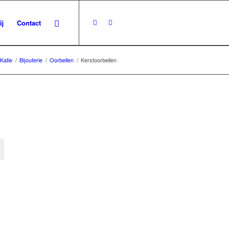
ij
Contact
 Katie
/
Bijouterie
/
Oorbellen
/
Kerstoorbellen