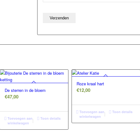
Roze kraal hart
€
12,00
De sterren in de bloem
€
47,00
Toevoegen aan
Toon details
winkelwagen
Toevoegen aan
Toon details
winkelwagen