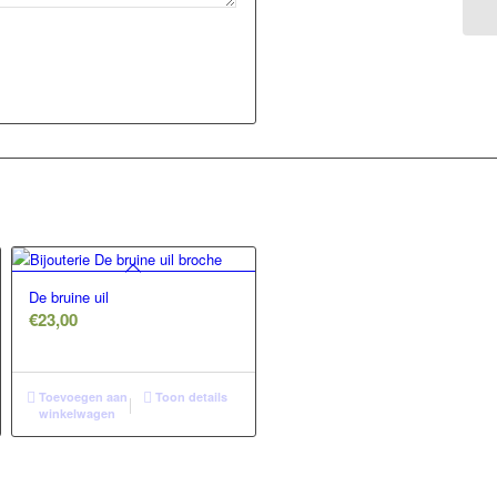
De bruine uil
€
23,00
Toevoegen aan
Toon details
winkelwagen