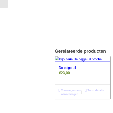
Gerelateerde producten
De beige uil
€
23,00
Toevoegen aan
Toon details
winkelwagen