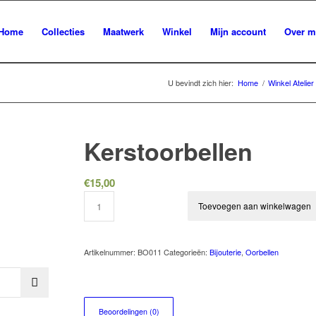
Home
Collecties
Maatwerk
Winkel
Mijn account
Over m
U bevindt zich hier:
Home
/
Winkel Atelier
Kerstoorbellen
€
15,00
Toevoegen aan winkelwagen
Artikelnummer:
BO011
Categorieën:
Bijouterie
,
Oorbellen
Beoordelingen (0)