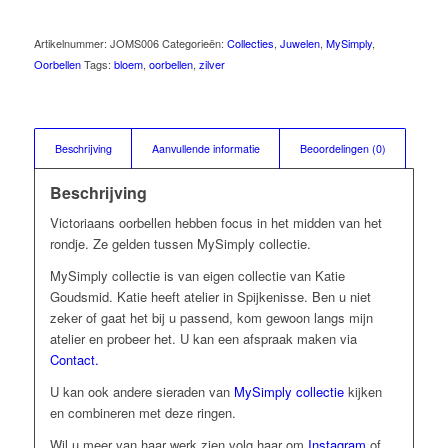
Artikelnummer:
JOMS006
Categorieën:
Collecties
,
Juwelen
,
MySimply
,
Oorbellen
Tags:
bloem
,
oorbellen
,
zilver
Beschrijving
Aanvullende informatie
Beoordelingen (0)
Beschrijving
Victoriaans oorbellen hebben focus in het midden van het
rondje. Ze gelden tussen MySimply collectie.
MySimply collectie is van eigen collectie van Katie
Goudsmid. Katie heeft atelier in Spijkenisse. Ben u niet
zeker of gaat het bij u passend, kom gewoon langs mijn
atelier en probeer het. U kan een afspraak maken via
Contact.
U kan ook andere sieraden van
MySimply collectie
kijken
en combineren met deze ringen.
Wil u meer van haar werk zien volg haar om
Instagram
of