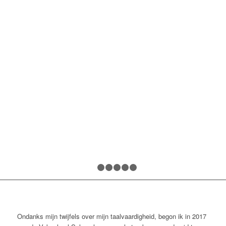
Vorige
V
1
2
3
4
5
6
Ondanks mijn twijfels over mijn taalvaardigheid, begon ik in 2017