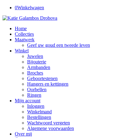
0
Winkelwagen
Home
Collecties
Maatwerk
Geef uw goud een tweede leven
Winkel
Juwelen
Bijouterie
Armbanden
Broches
Geboortestenen
Hangers en kettingen
Oorbellen
Ringen
Mijn account
Inloggen
Winkelmand
Bestellingen
Wachtwoord vergeten
Algemene voorwaarden
Over mij