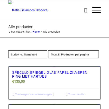
Alle producten
U bevindt zich hier:
Home
/
Alle producten
Sorteer op
Toon
Standaard
24 Producten per pagina
SPECULO SPIEGEL GLAS PAREL ZILVEREN
RING MET HARTJES
€
135,00
Toevoegen aan winkelwagen
Toon details