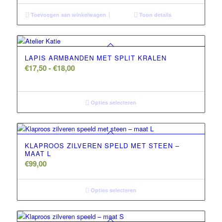
Toevoegen aan winkelwagen
Toon details
LAPIS ARMBANDEN MET SPLIT KRALEN
Prijsklasse:
€
17,50
-
€
18,00
€17,50
tot
€18,00
Opties selecteren
KLAPROOS ZILVEREN SPELD MET STEEN –
MAAT L
€
99,00
Opties selecteren