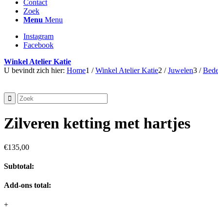
Contact
Zoek
Menu
Menu
Instagram
Facebook
Winkel Atelier Katie
U bevindt zich hier:
Home
1
/
Winkel Atelier Katie
2
/
Juwelen
3
/
Bede
Zilveren ketting met hartjes
€
135,00
Subtotal:
Add-ons total:
+