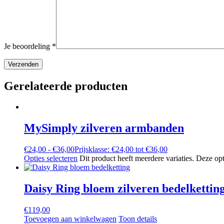
Je beoordeling
*
Gerelateerde producten
MySimply zilveren armbanden
€
24,00
-
€
36,00
Prijsklasse: €24,00 tot €36,00
Opties selecteren
Dit product heeft meerdere variaties. Deze o
Daisy Ring bloem zilveren bedelkettin
€
119,00
Toevoegen aan winkelwagen
Toon details