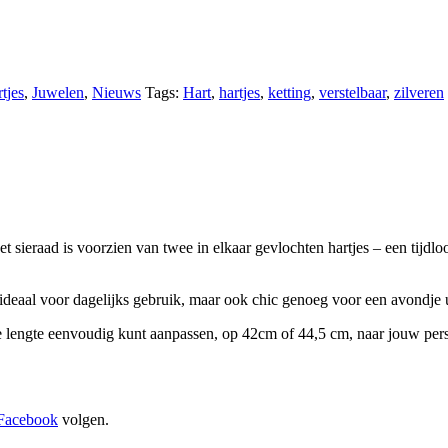
tjes
,
Juwelen
,
Nieuws
Tags:
Hart
,
hartjes
,
ketting
,
verstelbaar
,
zilveren
 sieraad is voorzien van twee in elkaar gevlochten hartjes – een tijdlo
d ideaal voor dagelijks gebruik, maar ook chic genoeg voor een avondje u
 lengte eenvoudig kunt aanpassen, op 42cm of 44,5 cm, naar jouw persoo
Facebook
volgen.