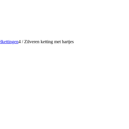
lkettingen
4
/
Zilveren ketting met hartjes