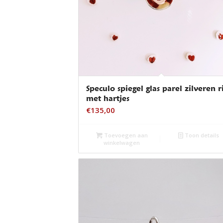
Speculo spiegel glas parel zilveren r
met hartjes
€
135,00
Toevoegen aan
Toon details
winkelwagen