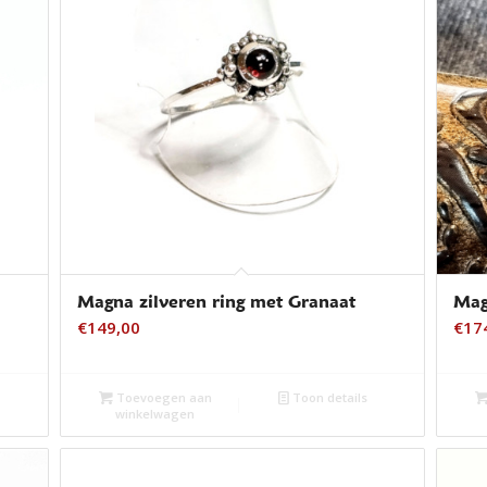
Magna zilveren ring met Granaat
Mag
€
149,00
€
17
Toevoegen aan
Toon details
winkelwagen