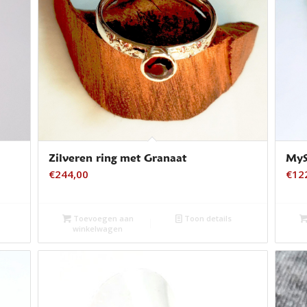
Zilveren ring met Granaat
MyS
€
244,00
€
12
Toevoegen aan
Toon details
winkelwagen