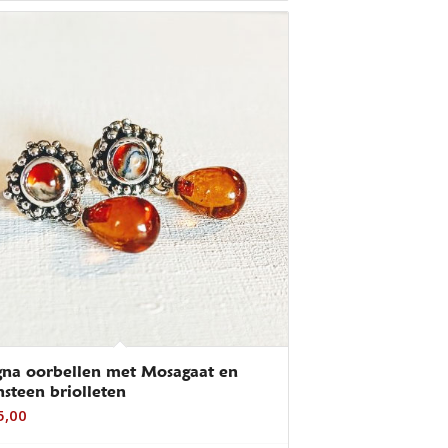
na oorbellen met Mosagaat en
nsteen briolleten
5,00