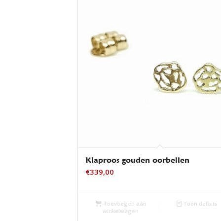
Klaproos gouden oorbellen
€
339,00
Toevoegen aan
Toon details
winkelwagen