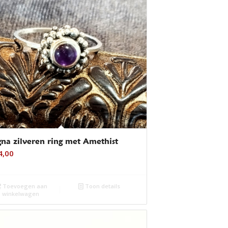
na zilveren ring met Amethist
4,00
Toevoegen aan
Toon details
winkelwagen