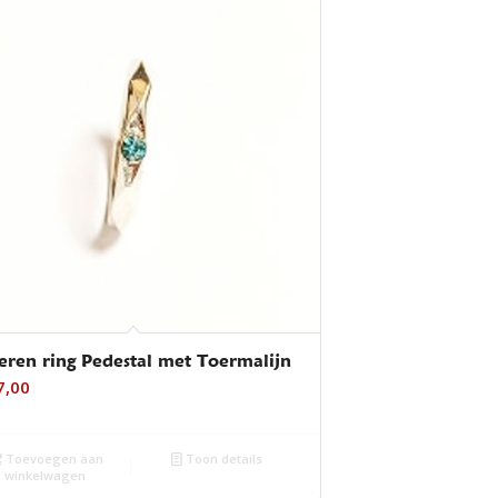
veren ring Pedestal met Toermalijn
7,00
Toevoegen aan
Toon details
winkelwagen