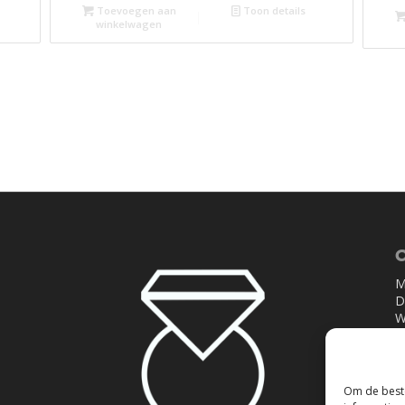
Toevoegen aan
Toon details
winkelwagen
O
M
D
W
D
V
Z
Om de beste
W