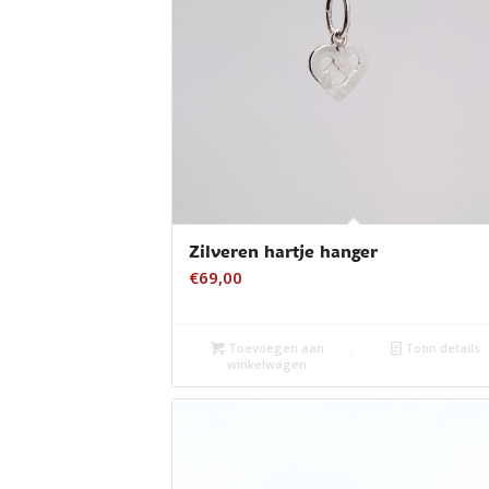
Zilveren hartje hanger
€
69,00
Toevoegen aan
Toon details
winkelwagen