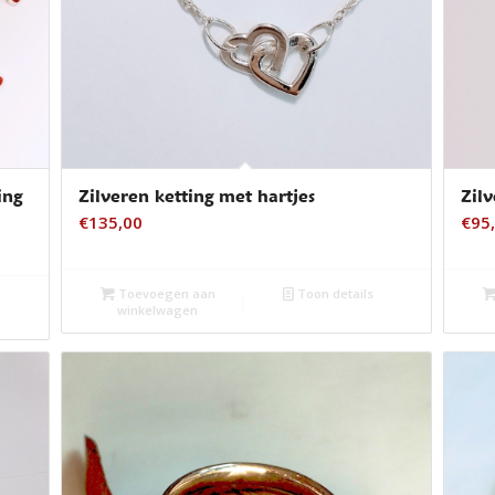
ing
Zilveren ketting met hartjes
Zil
€
135,00
€
95
Toevoegen aan
Toon details
winkelwagen