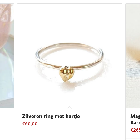
Zilveren ring met hartje
Mag
Bar
€
60,00
€
26