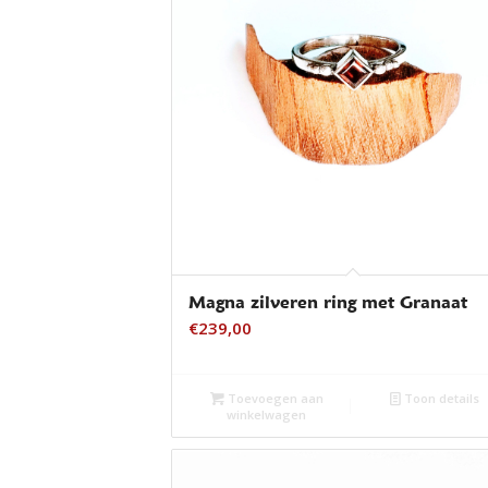
Magna zilveren ring met Granaat
€
239,00
Toevoegen aan
Toon details
winkelwagen