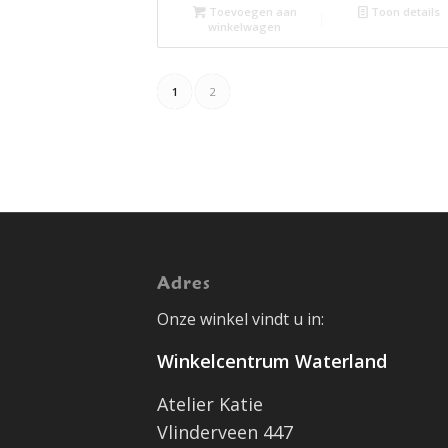
Toevoegen aan
Toon details
winkelwagen
1
2
Adres
Onze winkel vindt u in:
Winkelcentrum Waterland
Atelier Katie
Vlinderveen 447