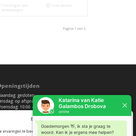
Toevoegen aan
Toon details
winkelwagen
Pagina 1 van 2
peningstijden
aandag: gesloten
insdag: op afspraak
oensdag: 10:00 – 14:00 uur
onderdag: 10:00 – 18:00 uur
rijdag: 10:00 – 14:00 uur
Beheer toestemming
aterdag: op afspraak
 ervaringen te bieden, gebruiken wij technologieën zoals cookies om
oensdag en vrijdag na 14:00 uur op afspraak