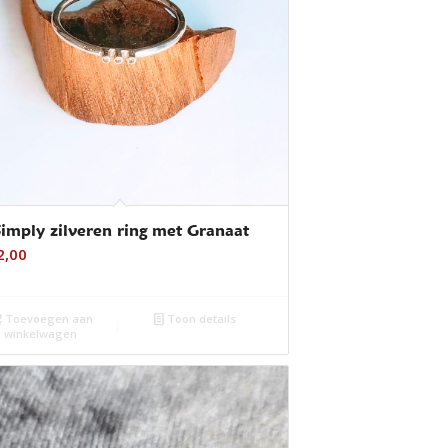
imply zilveren ring met Granaat
2,00
Toevoegen aan
Toon details
winkelwagen