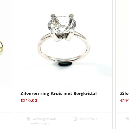
Zilveren ring Kruis met Bergkristal
Zil
€
210,00
€
19
Toevoegen aan
Toon details
winkelwagen