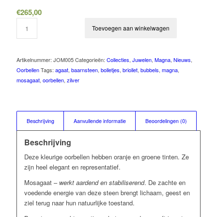
€
265,00
Toevoegen aan winkelwagen
Artikelnummer:
JOM005
Categorieën:
Collecties
,
Juwelen
,
Magna
,
Nieuws
,
Oorbellen
Tags:
agaat
,
baarnsteen
,
bolletjes
,
briollet
,
bubbels
,
magna
,
mosagaat
,
oorbellen
,
zilver
Beschrijving
Aanvullende informatie
Beoordelingen (0)
Beschrijving
Deze kleurige oorbellen hebben oranje en groene tinten. Ze
zijn heel elegant en representatief.
Mosagaat –
werkt aardend en stabiliserend
. De zachte en
voedende energie van deze steen brengt lichaam, geest en
ziel terug naar hun natuurlijke toestand.