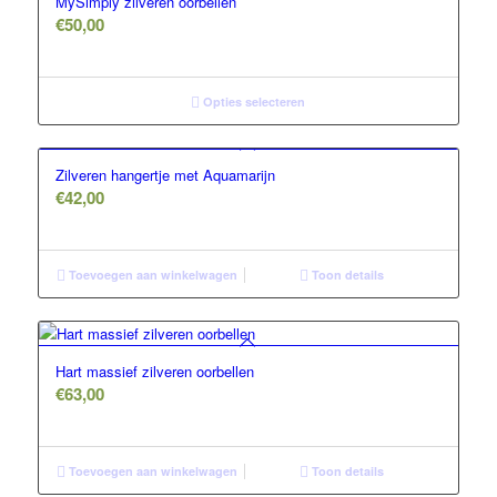
MySimply zilveren oorbellen
€
50,00
Opties selecteren
Zilveren hangertje met Aquamarijn
€
42,00
Toevoegen aan winkelwagen
Toon details
Hart massief zilveren oorbellen
€
63,00
Toevoegen aan winkelwagen
Toon details