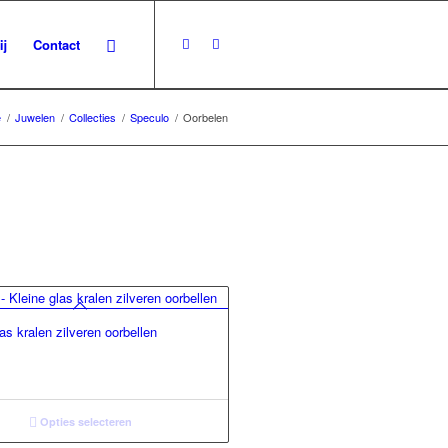
ij
Contact
e
/
Juwelen
/
Collecties
/
Speculo
/
Oorbelen
as kralen zilveren oorbellen
Opties selecteren