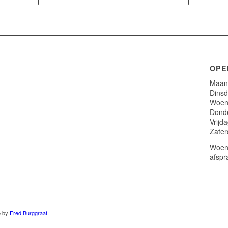
OPE
Maand
Dinsd
Woens
Donde
Vrijd
Zater
Woens
afspr
e by
Fred Burggraaf