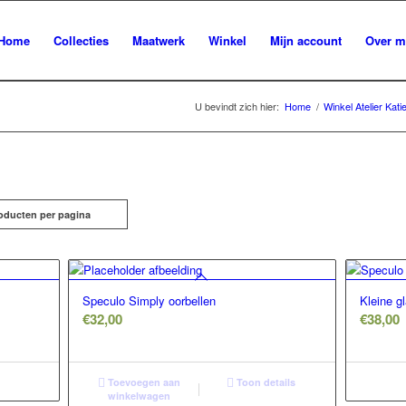
Home
Collecties
Maatwerk
Winkel
Mijn account
Over m
U bevindt zich hier:
Home
/
Winkel Atelier Kati
oducten per pagina
Speculo Simply oorbellen
Kleine gl
€
32,00
€
38,00
Toevoegen aan
Toon details
winkelwagen