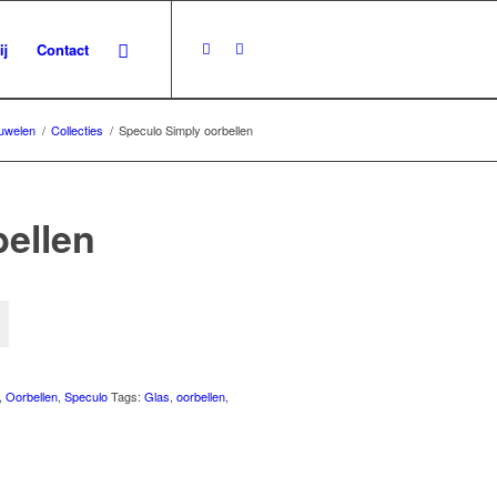
ij
Contact
uwelen
/
Collecties
/
Speculo Simply oorbellen
ellen
,
Oorbellen
,
Speculo
Tags:
Glas
,
oorbellen
,