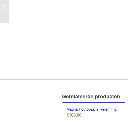
MySimply zilveren
oorbellen
Gerelateerde producten
Magna Houtopaal zilveren ring
€
163,00