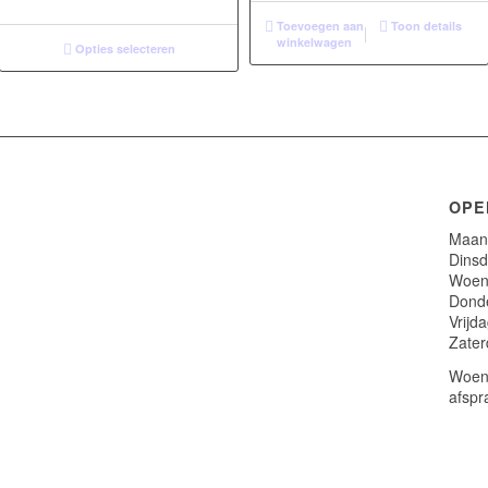
Toevoegen aan
Toon details
winkelwagen
Opties selecteren
OPE
Maand
Dinsd
Woens
Donde
Vrijd
Zater
Woens
afspr