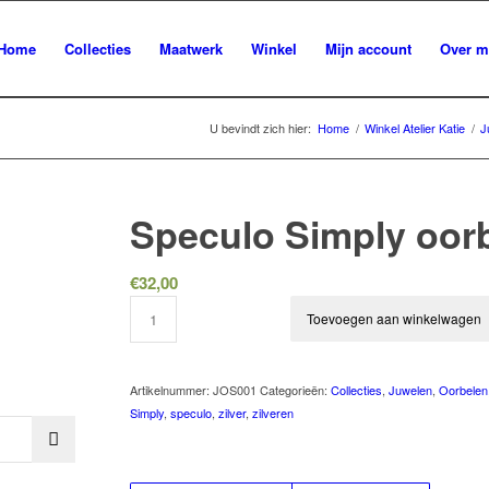
Home
Collecties
Maatwerk
Winkel
Mijn account
Over m
U bevindt zich hier:
Home
/
Winkel Atelier Katie
/
J
Speculo Simply oorb
€
32,00
Toevoegen aan winkelwagen
Artikelnummer:
JOS001
Categorieën:
Collecties
,
Juwelen
,
Oorbelen
Simply
,
speculo
,
zilver
,
zilveren