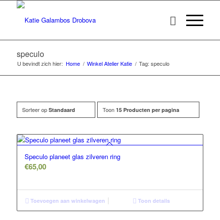
speculo
U bevindt zich hier:
Home
/
Winkel Atelier Katie
/
Tag: speculo
Sorteer op
Toon
Standaard
15 Producten per pagina
Speculo planeet glas zilveren ring
€
65,00
Toevoegen aan winkelwagen
Toon details