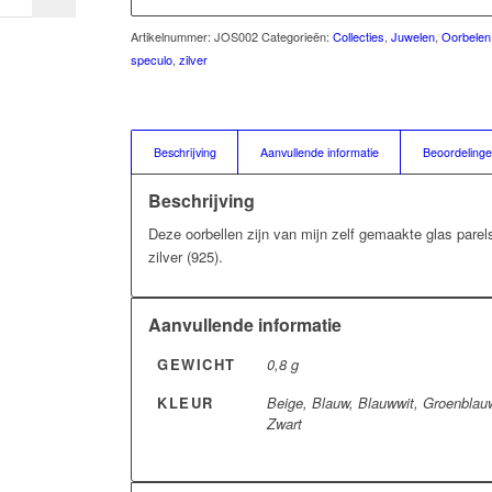
Artikelnummer:
JOS002
Categorieën:
Collecties
,
Juwelen
,
Oorbelen
speculo
,
zilver
Beschrijving
Aanvullende informatie
Beoordelinge
Beschrijving
Deze oorbellen zijn van mijn zelf gemaakte glas parel
zilver (925).
Aanvullende informatie
GEWICHT
0,8 g
KLEUR
Beige, Blauw, Blauwwit, Groenblauw
Zwart