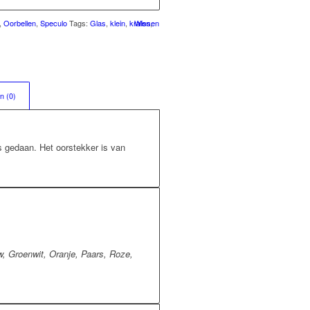
,
Oorbellen
,
Speculo
Tags:
Glas
,
klein
,
kralen
Wissen
,
n (0)
s gedaan. Het oorstekker is van
, Groenwit, Oranje, Paars, Roze,