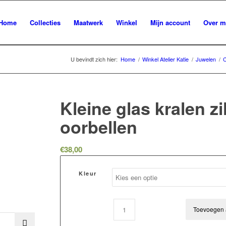
Home
Collecties
Maatwerk
Winkel
Mijn account
Over m
U bevindt zich hier:
Home
/
Winkel Atelier Katie
/
Juwelen
/
C
Kleine glas kralen zi
oorbellen
€
38,00
Kleur
Toevoegen 