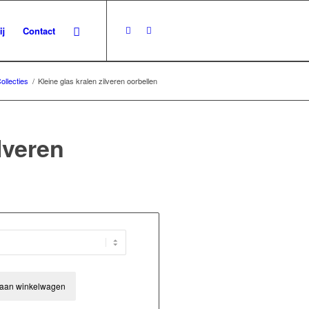
ij
Contact
ollecties
/
Kleine glas kralen zilveren oorbellen
lveren
aan winkelwagen