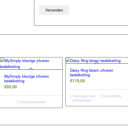
Daisy Ring bloem zilveren
bedelketting
MySimply kleurige zilveren
€
119,00
bedelketting
€
85,00
Toevoegen aan
Toon details
winkelwagen
Opties selecteren