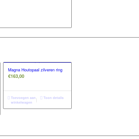
Magna Houtopaal zilveren ring
€
163,00
Toevoegen aan
Toon details
winkelwagen