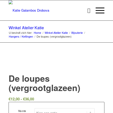
Winkel Atelier Katie
U bevindt zich hier:
Home
/
Winkel Atelier Katie
/
Bijouterie
/
Hangers / Kettingen
/
De loupes (vergrootglazeen)
De loupes
(vergrootglazeen)
Prijsklasse:
€
12,00
-
€
36,00
€12,00
tot
Vorm