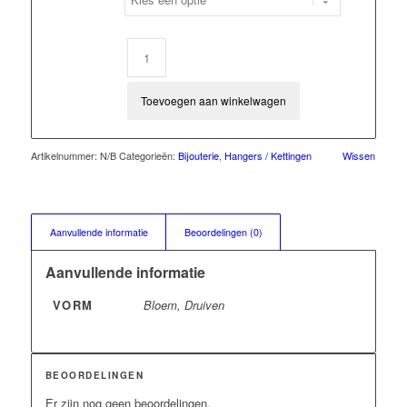
€36,00
Toevoegen aan winkelwagen
Artikelnummer:
N/B
Categorieën:
Bijouterie
,
Hangers / Kettingen
Wissen
Aanvullende informatie
Beoordelingen (0)
Aanvullende informatie
VORM
Bloem, Druiven
BEOORDELINGEN
Er zijn nog geen beoordelingen.