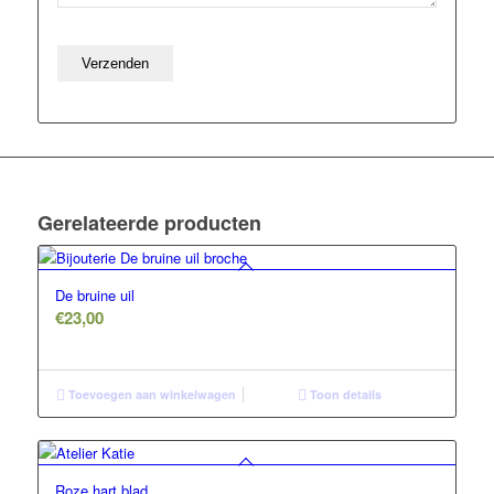
Gerelateerde producten
De bruine uil
€
23,00
Toevoegen aan winkelwagen
Toon details
Roze hart blad