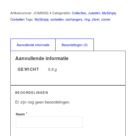
Artikelnummer:
JOMS002-4
Categorieën:
Collecties
,
Juwelen
,
MySimply
,
Oorbellen
Tags:
MySimply
,
oorbellen
,
oorhangers
,
ring
,
zilver
,
zomer
Aanvullende informatie
Beoordelingen (0)
Aanvullende informatie
GEWICHT
5,9 g
BEOORDELINGEN
Er zijn nog geen beoordelingen.
*
Naam