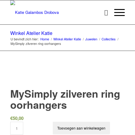
Winkel Atelier Katie
U bevindt zich hier:
Home
/
Winkel Atelier Katie
/
Juwelen
/
Collecties
/
MySimply zilveren ring oorhangers
MySimply zilveren ring
oorhangers
€
50,00
Toevoegen aan winkelwagen