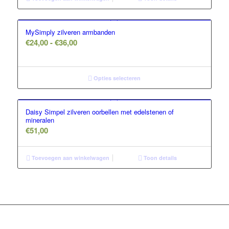
MySimply zilveren armbanden
Prijsklasse:
€
24,00
-
€
36,00
€24,00
tot
€36,00
Opties selecteren
Daisy Simpel zilveren oorbellen met edelstenen of
mineralen
€
51,00
Toevoegen aan winkelwagen
Toon details