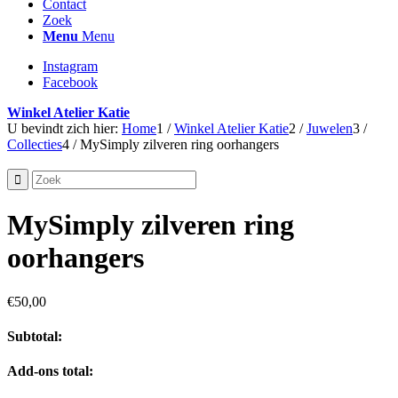
Contact
Zoek
Menu
Menu
Instagram
Facebook
Winkel Atelier Katie
U bevindt zich hier:
Home
1
/
Winkel Atelier Katie
2
/
Juwelen
3
/
Collecties
4
/
MySimply zilveren ring oorhangers
MySimply zilveren ring
oorhangers
€
50,00
Subtotal:
Add-ons total: