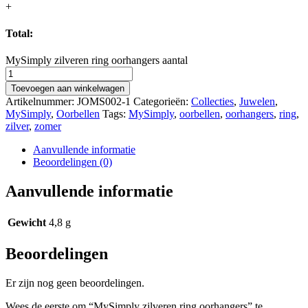
+
Total:
MySimply zilveren ring oorhangers aantal
Toevoegen aan winkelwagen
Artikelnummer:
JOMS002-1
Categorieën:
Collecties
,
Juwelen
,
MySimply
,
Oorbellen
Tags:
MySimply
,
oorbellen
,
oorhangers
,
ring
,
zilver
,
zomer
Aanvullende informatie
Beoordelingen (0)
Aanvullende informatie
Gewicht
4,8 g
Beoordelingen
Er zijn nog geen beoordelingen.
Wees de eerste om “MySimply zilveren ring oorhangers” te