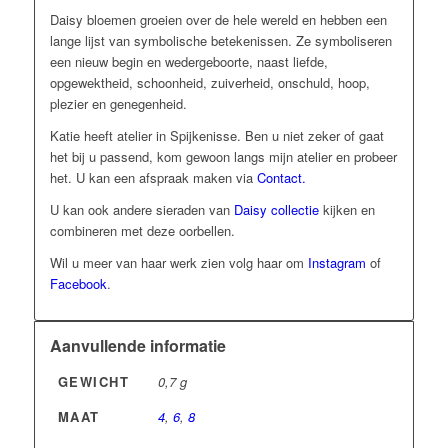
Daisy bloemen groeien over de hele wereld en hebben een
lange lijst van symbolische betekenissen. Ze symboliseren
een nieuw begin en wedergeboorte, naast liefde,
opgewektheid, schoonheid, zuiverheid, onschuld, hoop,
plezier en genegenheid.
Katie heeft atelier in Spijkenisse. Ben u niet zeker of gaat
het bij u passend, kom gewoon langs mijn atelier en probeer
het. U kan een afspraak maken via
Contact.
U kan ook andere sieraden van
Daisy collectie
kijken en
combineren met deze oorbellen.
Wil u meer van haar werk zien volg haar om
Instagram
of
Facebook
.
Aanvullende informatie
GEWICHT
0,7 g
MAAT
4
,
6
,
8