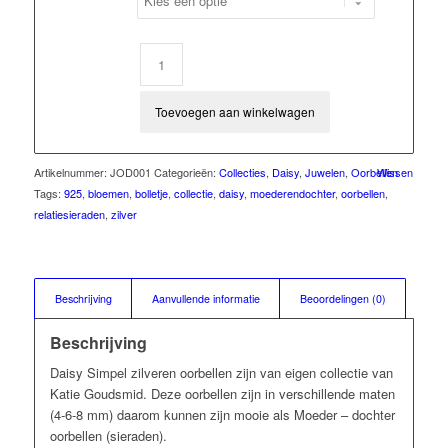
Toevoegen aan winkelwagen
Artikelnummer:
JOD001
Categorieën:
Collecties
,
Daisy
,
Juwelen
,
Oorbellen
Wissen
Tags:
925
,
bloemen
,
bolletje
,
collectie
,
daisy
,
moederendochter
,
oorbellen
,
relatiesieraden
,
zilver
Beschrijving
Aanvullende informatie
Beoordelingen (0)
Beschrijving
Daisy Simpel zilveren oorbellen zijn van eigen collectie van
Katie Goudsmid. Deze oorbellen zijn in verschillende maten
(4-6-8 mm) daarom kunnen zijn mooie als Moeder – dochter
oorbellen (sieraden).