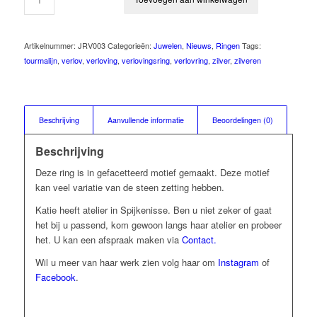
Artikelnummer:
JRV003
Categorieën:
Juwelen
,
Nieuws
,
Ringen
Tags:
tourmalijn
,
verlov
,
verloving
,
verlovingsring
,
verlovring
,
zilver
,
zilveren
Beschrijving
Aanvullende informatie
Beoordelingen (0)
Beschrijving
Deze ring is in gefacetteerd motief gemaakt. Deze motief
kan veel variatie van de steen zetting hebben.
Katie heeft atelier in Spijkenisse. Ben u niet zeker of gaat
het bij u passend, kom gewoon langs haar atelier en probeer
het. U kan een afspraak maken via
Contact.
Wil u meer van haar werk zien volg haar om
Instagram
of
Facebook
.