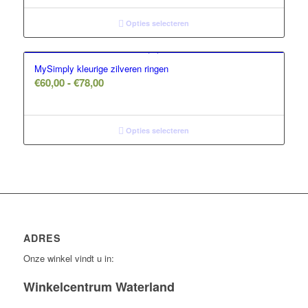
tot
€36,00
Opties selecteren
MySimply kleurige zilveren ringen
Prijsklasse:
€
60,00
-
€
78,00
€60,00
tot
€78,00
Opties selecteren
ADRES
Onze winkel vindt u in:
Winkelcentrum Waterland