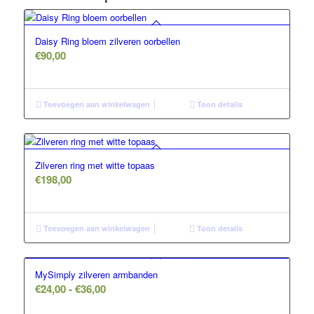
Daisy Ring bloem zilveren oorbellen
€
90,00
Toevoegen aan winkelwagen
Toon details
Zilveren ring met witte topaas
€
198,00
Toevoegen aan winkelwagen
Toon details
MySimply zilveren armbanden
Prijsklasse:
€
24,00
-
€
36,00
€24,00