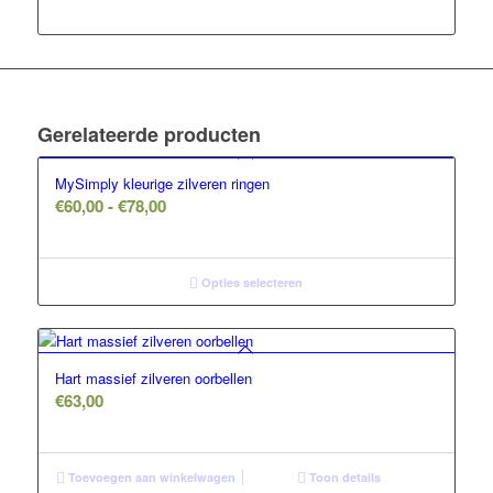
Gerelateerde producten
MySimply kleurige zilveren ringen
Prijsklasse:
€
60,00
-
€
78,00
€60,00
tot
€78,00
Opties selecteren
Hart massief zilveren oorbellen
€
63,00
Toevoegen aan winkelwagen
Toon details