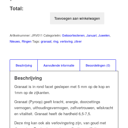
Total:
Toevoegen aan winkelwagen
Artikelnummer:
JRV011
Categorieën:
Geboortestenen
,
Januari
,
Juwelen
,
Nieuws
,
Ringen
Tags:
granaat
,
ring
,
verloving
,
zilver
Beschrijving
Aanvullende informatie
Beoordelingen (0)
Beschrijving
Granaat is in rond facet geslepen met 5 mm op de kop en
1mm op de zijkanten.
Granaat (Pyroop)
geeft kracht, energie, doorzettings
v
ermogen, uithoudingsvermogen, zelfvertrouwen, wilskracht
en vitaliteit
. Granaat heeft de hardheid 6,5-7,5.
Deze ring kan ook als verlovingsring zijn, van goud met